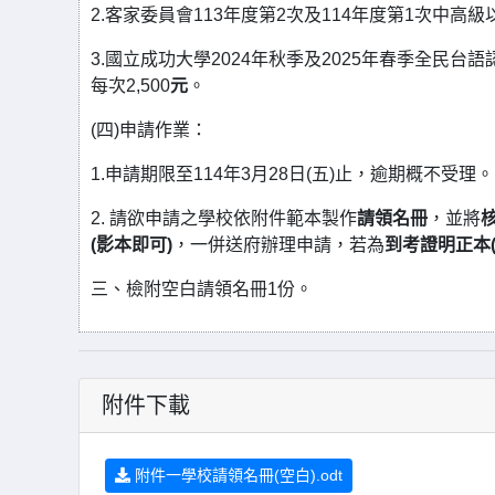
2.客家委員會113年度第2次及114年度第1次中
3.國立成功大學2024年秋季及2025年春季全
每次2,500
元
。
(四)申請作業：
1.申請期限至114年3月28日(五)止，逾期概不受理。
2. 請欲申請之學校依附件範本製作
請領名冊
，並將
(影本即可)
，一併送府辦理申請，若為
到考證明正本
三、檢附空白請領名冊1份。
附件下載
附件一學校請領名冊(空白).odt