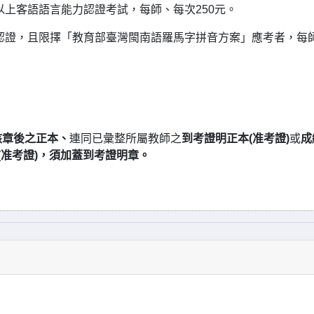
高級以上客語語言能力認證考試，每師、每次250元。
民台語認證，且限擇「教育部臺灣閩南語羅馬字拼音方案」應考者，每
核章後之正本、
連同已彙整所屬教師之
到考證明正本(准考證)
或
成
(准考證)，須加蓋到考證明章。