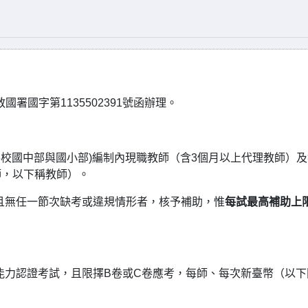
國署國字第1135502391號函辦理。
各校國中部與國小部)編制內現職教師（含3個月以上代理教師）及
師，以下稱教師）。
，且無任一節次缺考或違規情形者，核予補助，惟
每試最高補助上
語言能力認證考試，且限擇B卷或C卷應考，每師、每次新臺幣（以