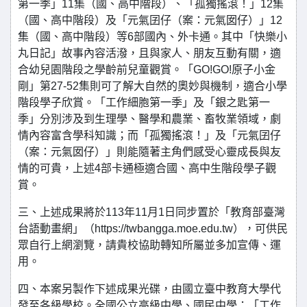
第一季」11集（國、高中階段）、「孤獨搖滾！」12集
（國、高中階段）及「元氣囝仔（案：元氣囡仔）」12
集（國、高中階段）等6部國內、外卡通。其中「快樂小
丸日記」故事內容活潑，且與家人、朋友互動有關，適
合幼兒園階段之學齡前兒童觀賞。「GO!GO!原子小金
剛」第27-52集則可了解大自然的奧妙與機制，適合小學
階段學子欣賞。「工作細胞第一季」及「銀之匙第一
季」分別涉及到生理學、醫學和農業、畜牧業領域，劇
情內容富含學科知識；而「孤獨搖滾！」及「元氣囝仔
（案：元氣囡仔）」則能隨著主角們感受心靈成長與友
情的可貴，上述4部卡通極適合國、高中生階段學子觀
賞。
三、上述成果將於113年11月1日同步置於「教育部臺灣
台語動畫網」（https://twbangga.moe.edu.tw），可供民
眾自行上網瀏覽，請貴校協助轉知所屬並多加宣傳、運
用。
四、本案另製作下述成果光碟，由國立臺中教育大學代
發至各級學校。全國公立高級中學、國民中學：「工作