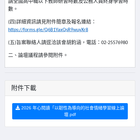
請全國高中職以下教師研習時數及公務人員終身學習時
數。
四
詳細資訊請見附件簡章及報名連結：
(
)
https://forms.gle/Q6B1YaxQsR9wuyXr8
五
旨案聯絡人請逕洽該會胡鈞涵，電話：
(
)
02-25576980
二、論壇議程請參閱附件。
附件下載
2026 年心閱讀「以韌性為導向的社會情緒學習線上論
壇.pdf