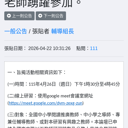
老師踴躍參加。
上一則公告
下一則公告
一般公告
/ 張貼者
輔導組長
張貼日期： 2026-04-22 10:31:26 點閱：
111
一、旨揭活動相關資訊如下：
一
時間：
年
月
日（週日）下午
時
分至
時
分
(
)
115
4
26
1
30
4
45
二
線上研習：使用
會議室網址
(
)
google meet
(
https://meet.google.com/dym-zexg-zun
)
三
對象：全國中小學閱讀推廣教師、中小學之導師、專
(
)
兼任輔導教師、或對本研習有興趣之教師。本論壇已申