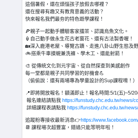
這個暑假，還在煩惱孩子放假去哪裡？
還在搜尋有趣又有教育意義的活動？
快來報名我們最夯的特色遊學課程！
🍕親子一起動手體驗客家擂茶、認識烏魚文化。
🏮自己動手做永生花古老窗花、還有古法製香喔！
🏡深入鹿港老屋、導覽古蹟、走進八卦山野生態及野
🚲搭乘牛車摸蜆兼洗褲、學木工、還能射箭！
🎨 從傳統文化到元宇宙、從自然探查到美感創作
每一堂都是親子共同學習的好機會💪
（偷偷說：還有兩場專為學童設計的Sup課程唷！）
📍即將開放報名！額滿即止！報名時間:5/1(五)~5/20(三
報名連結請點我
https://funstudy.chc.edu.tw/news/c
詳細課程表請點我
https://funstudy.chc.edu.tw/news
追蹤粉專接收最新消息👉
https://www.facebook.co
📆 課程場次超豐富，錯過只能等明年啦！