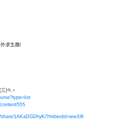
外求生趣!
)🏃♀️
ourse?type=list
/content/555
m/share/1AKaDGDhyK/?mibextid=wwXIfr