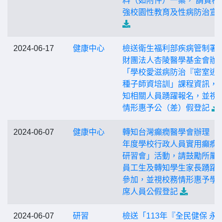
料（如附件）一案， 請貴校
強校園性教育及性病防治宣
2024-06-17
健康中心
檢送衛生福利部疾病管制署
財團法人杏陵醫學基金會辦
「學校愛滋病防治『密室逃
種子師資培訓」課程資訊，
知相關人員踴躍報名，並視
情形惠予公（差）假登記
2024-06-07
健康中心
轉知台灣癲癇醫學會辦理「1
年度學校行政人員實用癲癇
研習會」活動，請鼓勵所屬
員工生及轉知學生家長踴躍
參加，並視校務情形惠予學
席人員公假登記
2024-06-07
研習
檢送「113年『全民健保 永