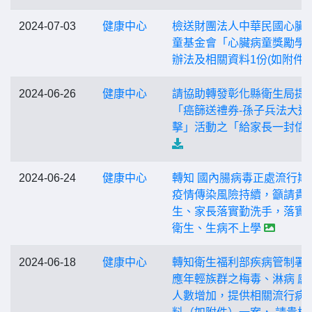
2024-07-03
健康中心
檢送財團法人中華民國心臟
童基金會「心臟病童獎勵學
辦法及相關資料1份(如附件)
2024-06-26
健康中心
請協助轉發彰化縣衛生局提
「癌篩送禮券-孫子兵法大進
擊」活動之「給家長一封信
2024-06-24
健康中心
轉知 國內腸病毒正處流行期
疫情傳染風險持續，籲請貴
生、家長落實勤洗手，落實
衛生、生病不上學
2024-06-18
健康中心
轉知衛生福利部疾病管制署
應年輕族群之梅毒、淋病 感
人數增加，提供相關流行病