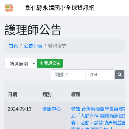
彰化縣永靖國小全球資訊網
護理師公告
首頁
公告列表
職稱搜尋
我想公告
日期
類別
標題
2024-09-13
健康中心
轉知 台灣癲癇醫學會辦理第2
屆「人間有情-關懷癲癇徵文
賽」活動，請協助周知並鼓