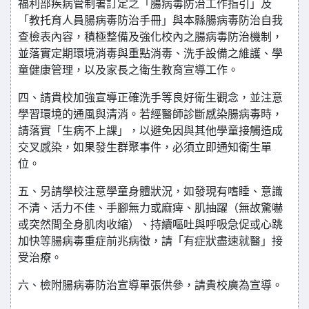
福利部疾病管制署訂定之「腸病毒防治工作指引」及
「教托育人員腸病毒防治手冊」與本縣腸病毒防治自我
查檢表內容，積極整備及強化校內之腸病毒防治機制，
並落實定期環境消毒與重點消毒、洗手設備之維護、學
童健康管理，以及家長之衛生教育宣導工作。
四、請貴校加強宣導正確洗手等良好衛生觀念，並注意
學習環境的通風與清消。若經醫師診斷感染腸病毒時，
請落實「生病不上課」，以避免因與其他學童接觸造成
交叉感染，如果發生群聚事件，必須立即通知衛生單
位。
五、另請學校注意學童身體狀況，如發現有嗜睡、意識
不清、活力不佳、手腳無力或麻痺、肌抽躍（無故驚嚇
或突然間全身肌肉收縮）、持續嘔吐與呼吸急促或心跳
加快等腸病毒重症前兆病徵，請「有症狀盡速就醫」接
受治療。
六、檢附腸病毒防治宣導單張供參，請貴校廣為宣導。