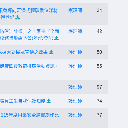
素養導向沉浸式體驗數位媒材
護理師
34
)假登記
防治）計畫」之「家長『全面
護理師
42
務情形惠予公(差)假登記
以擴大對民眾宣傳之效果
護理師
50
健康飲食教育推廣活動資訊，
護理師
55
護理師
97
職員工生自我保護知能
護理師
74
115年度用藥安全繪畫創作比
護理師
77