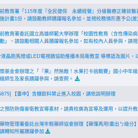
前教育署「115年度『全民健保 永續經營』分級醫療正確就醫
施計畫1份，請鼓勵教師踴躍報名參加，並視校務情形惠予公(差
前教育署委託國立高雄師範大學辦理「校園性教育（含性傳染病
動」，請鼓勵相關人員踴躍報名參加，如有校內人員參與，請視校
於液晶跑馬燈或LED電視牆協助推播本局衛教宣 導標語及圖片，
懷基金會辦理之「『果』然無敵！水果打卡挑戰賽」國小中年級
級師生及家長踴躍參與，請查照。
505875] 【重申】含糖飲料禁止進入校園，請依說明辦理
之預防熱傷害衛教宣導素材，請貴校廣為宣導及運用，以提升教
藥物管理署委託台灣年輕藥師協會辦理【藥懂再用!畫出ㄅ級分】
請轉知所屬踴躍參加