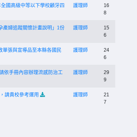
年全國高級中等以下學校顧牙四
護理師
16
8
孕產婦追蹤關懷計畫說明」1份
護理師
15
6
衛教單張與宣導品至本縣各國民
護理師
24
6
，請依手冊內容辦理流感防治工
護理師
29
9
，請貴校參考運用
護理師
21
7