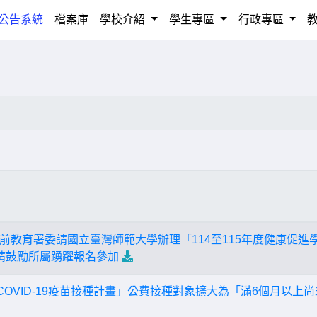
rrent)
公告系統
檔案庫
學校介紹
學生專區
行政專區
前教育署委請國立臺灣師範大學辦理「114至115年度健康促進
請鼓勵所屬踴躍報名參加
年度COVID-19疫苗接種計畫」公費接種對象擴大為「滿6個月以