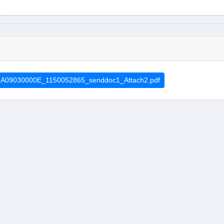
A09030000E_1150052865_senddoc1_Attach2.pdf