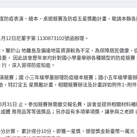
年度防疫表演、繪本、桌遊競賽及防疫五星獎勵計畫，敬請本縣各
12日尼董字第 1130873102號函辦理。
。鑒於山 地離島及偏遠地區資源較為不足，為保障居民健康，
重要， 因此該會歷年來均針對國小學童舉辦各種類型的防疫競賽 
 行，深入習得防疫知能。
表演競賽；國 小三年級學童辦理防疫繪本競賽；國小五年級學童
動，特訂定五 星獎勵計畫，相關競賽辦法及計畫詳如附件1~附件 
3月31日 止。參加競賽無需繳交報名費，該會並提供相關材料補
或體 育用品等等值獎品；另亦設有多項單項獎，讓參與之老師 
分計算， 累計得分10分，即獲一星獎，頒發獎金新臺幣一萬元