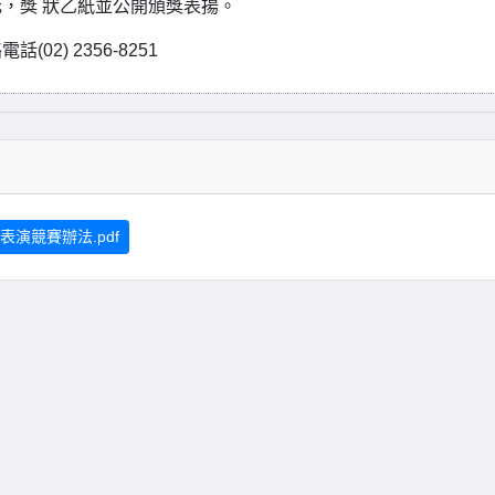
，獎 狀乙紙並公開頒獎表揚。
) 2356-8251
表演競賽辦法.pdf