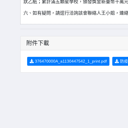
狀乙紙；累計滿五顆星學校，頒發獎金新臺幣十萬元
六、如有疑問，請逕行洽詢該會聯絡人王小姐，連絡電話(02
附件下載
376470000A_a1130447542_1_print.pdf
防疫