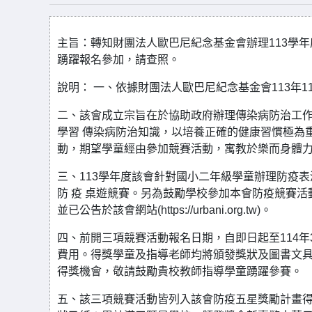
主旨：轉知財團法人歐巴尼紀念基金會辦理113學
踴躍報名參加，請查照。
說明： 一、依據財團法人歐巴尼紀念基金會113年11月
二、該會成立宗旨在於協助政府辦理傳染病防治工作
學習 傳染病防治知識，以培養正確的健康習慣極為
動，期望學童經由參加競賽活動，寓教於樂而身體力
三、113學年度該會針對國小二年級學童辦理防疫
防 疫 桌遊競賽。另為鼓勵學校參加本會防疫競賽活
並已公告於該會網站(https://urbani.org.tw)。
四、前開三項競賽活動報名日期，自即日起至114年
費用。得獎學童及指導老師均將頒發獎狀及圖書文具
得獎機會，敬請鼓勵貴校教師指導學童踴躍參賽。
五、該三項競賽活動皆列入該會防疫五星獎勵計畫得