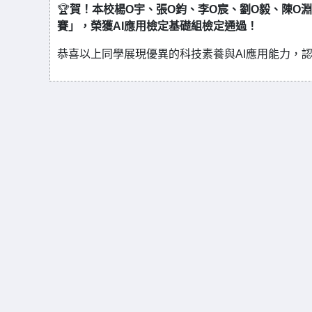
🏆
賀！本校楊O宇、張O鈞、李O宸、劉O毅、陳O淵及
賽」，榮獲AI應用檢定基礎組檢定通過！
恭喜以上同學展現優異的科技素養與AI應用能力，