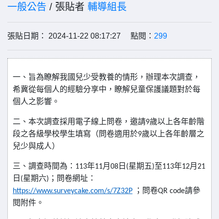
一般公告
/ 張貼者
輔導組長
張貼日期： 2024-11-22 08:17:27 點閱：
299
一、旨為瞭解我國兒少受教養的情形，辦理本次調查，
希冀從每個人的經驗分享中，瞭解兒童保護議題對於每
個人之影響。
二、本次調查採用電子線上問卷，邀請
歲以上各年齡階
9
段之各級學校學生填寫（問卷適用於
歲以上各年齡層之
9
兒少與成人）
三、調查時間為：
年
月
日
星期五
至
年
月
113
11
08
(
)
113
12
21
日
星期六
；問卷網址：
(
)
；問卷
請參
https://www.surveycake.com/s/7Z32P
QR code
閱附件。