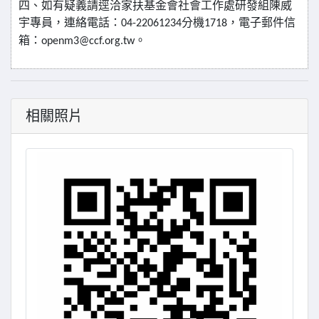
四、如有疑義請逕洽家扶基金會社會工作處研發組陳威
宇專員，連絡電話：
分機
，電子郵件信
04-22061234
1718
箱：
。
openm3@ccf.org.tw
相關照片