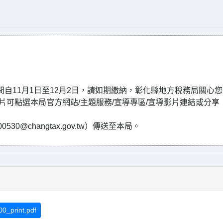
期間自11月1日至12月2日，請如期繳納，彰化縣地方稅務局關心
片可點選本局官方網站/主題服務/宣導專區/宣導影片連結或分享
。
0@changtax.gov.tw）傳送至本局。
_print.pdf