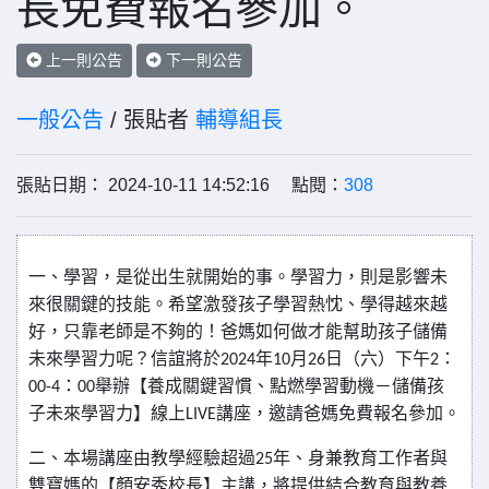
長免費報名參加。
上一則公告
下一則公告
一般公告
/ 張貼者
輔導組長
張貼日期： 2024-10-11 14:52:16 點閱：
308
一、學習，是從出生就開始的事。學習力，則是影響未
來很關鍵的技能。希望激發孩子學習熱忱、學得越來越
好，只靠老師是不夠的！爸媽如何做才能幫助孩子儲備
未來學習力呢？信誼將於
年
月
日（六）下午
：
2024
10
26
2
：
舉辦【養成關鍵習慣、點燃學習動機－儲備孩
00-4
00
子未來學習力】線上
講座，邀請爸媽免費報名參加。
LIVE
二、本場講座由教學經驗超過
年、身兼教育工作者與
25
雙寶媽的【顏安秀校長】主講，將提供結合教育與教養