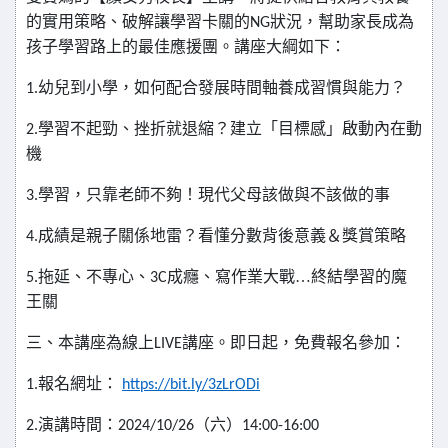
的實用策略、破解讓學習卡關的
狀況，幫助家長成為
NG
孩子學習路上的最佳應援團。講座大綱如下：
幼兒到小學，如何配合發展時間軸養成習慣與能力？
1.
學習不起勁、挫折就退縮？建立「目標感」啟動內在動
2.
機
學習，只靠老師不夠！現代父母該做與不該做的事
3.
成績是親子關係地雷？看懂分數背後意義＆獎賞策略
4.
拖延、不專心、
成癮、寫作業大戰…終結學習的魔
5.
3C
王關
三、本講座為線上
講座。即日起，免費報名參加：
LIVE
報名網址：
1.
https://bit.ly/3zLrODi
演講時間：
（六）
2.
2024/10/26
14:00-16:00