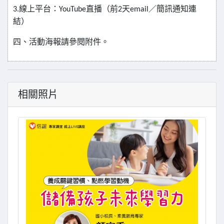
線上平台：
直播（前
天
／簡訊通知連
3.
YouTube
2
email
結）
四、活動海報請參閱附件。
相關照片