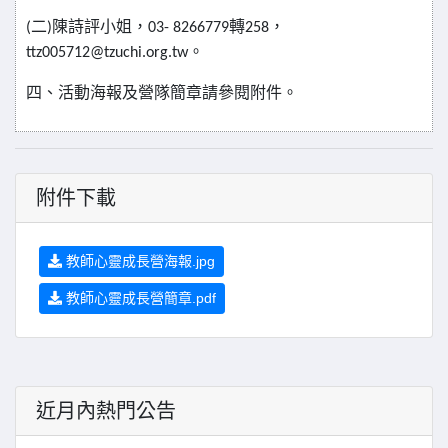
(
二
)
陳詩評小姐，
03- 8266779
轉
258
，
ttz005712@tzuchi.org.tw
。
四、活動海報及營隊簡章請參閱附件
。
附件下載
教師心靈成長營海報.jpg
教師心靈成長營簡章.pdf
近月內熱門公告