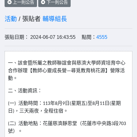
上一則公告
下一則公告
活動
/ 張貼者
輔導組長
張貼日期： 2024-06-07 16:43:55 點閱：
4555
一、該會暨所屬之教師聯誼會與慈濟大學師資培育中心
合作辦理【教師心靈成長營—尋覓教育桃花源】營隊活
動。
二、活動資訊：
(
一
)
活動時間：
113
年
8
月
9
日
(
星期五
)
至
8
月
11
日
(
星期
日
)
，三天兩夜，全程住宿。
(
二
)
活動地點：花蓮慈濟靜思堂（花蓮市中央路
3
段
703
號）。