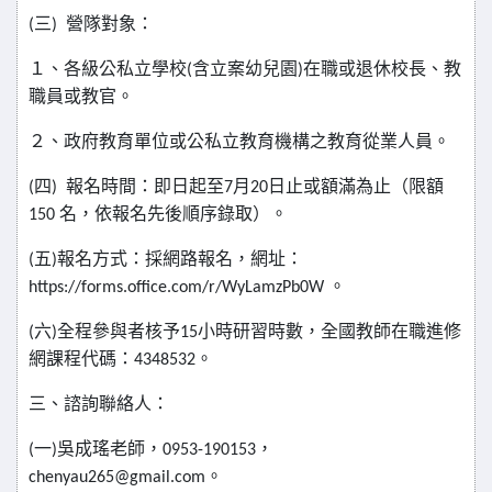
(
三
)
營隊對象：
１、各級公私立學校
(
含立案幼兒園
)
在職或退休校長、教
職員或教官。
２、政府教育單位或公私立教育機構之教育從業人員。
(
四
)
報名時間：即日起至
7
月
20
日止或額滿為止（限額
150
名，依報名先後順序錄取）。
(
五
)
報名方式：採網路報名，網址：
https://forms.office.com/r/WyLamzPb0W
。
(
六
)
全程參與者核予
15
小時研習時數，全國教師在職進修
網課程代碼：
4348532
。
三、諮詢聯絡人：
(
一
)
吳成瑤老師，
0953-190153
，
chenyau265@gmail.com
。