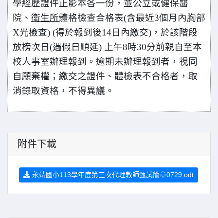
學經歷證件正影本各一份，並公立或健保醫
院、
衛生所
體格檢查合格表(含最近3個月內胸部
X光檢查) (得於報到後14日內繳交)，於該階段
放榜次日(遇假日順延) 上午8時30分前親自至本
校人事室辦理報到。逾期未辦理報到者，視同
自願棄權；繳交之證件、體檢表不合格者，取
消錄取資格，不得異議。
附件下載
永靖國小113學年度第三次代理教師甄試簡章0729.odt