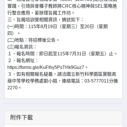
實踐，引領與會種子教師將CRC核心精神與SEL策略進
行整合應用，爰辦理旨揭工作坊。
三、旨揭培訓營相關資訊，摘述如下：
(一)時間：115年8月19日（星期三）至20日（星期
四）。
(二)地點：待招標後公告。
(三)報名資訊：
１、報名時間：即日起至115年7月31日（星期五）止。
２、報名網址：
https://forms.gle/KuFthy5PsTHk9Guz7。
３、如有相關報名疑義，請洽國立新竹科學園區實驗高
級中等學校學務處劉小姐，連絡電話：03-5777011分機
2270。
附件下載