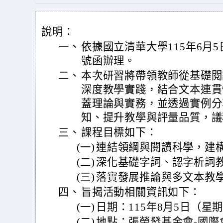
說明：
一、
依據國立清華大學115年6月5日
號函辦理。
二、
本次研習將帶領教師從基礎閱
深度教學實踐，結合文本連貫
蓋理論與實務，並透過實例分
知、提升教學與評量品質，議
三、
課程目標如下：
(一)
連結領綱與閱讀科學，建
(二)
深化基礎字詞、認字析詞
(三)
落實發展推論與多文本教
四、
旨揭活動相關資訊如下：
(一)
日期：115年8月5日（星
(二)
地點：張榮發基金會-國際