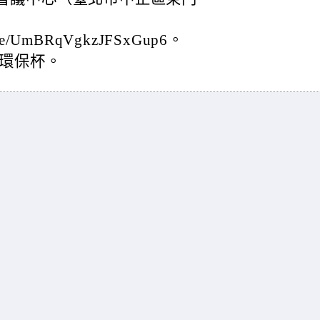
le/UmBRqVgkzJFSxGup6。
環保杯。