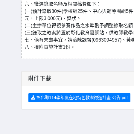
六、徵選錄取名額及相關稿費如下：
(一)預計錄取30件(學校組25件、中心與輔導團組5
元，上限3,000元)、獎狀。
(二)主辦單位得視參賽作品之水準酌予調整錄取名額
(三)錄取之教案將置於彰化教育雲網站，供教師教學
七、倘有未盡事宜，請洽陳課督(0963094957)、黃老師(04-
八、檢附實施計畫1份。
附件下載
彰化縣114學年度在地特色教案徵選計畫-公告.pdf