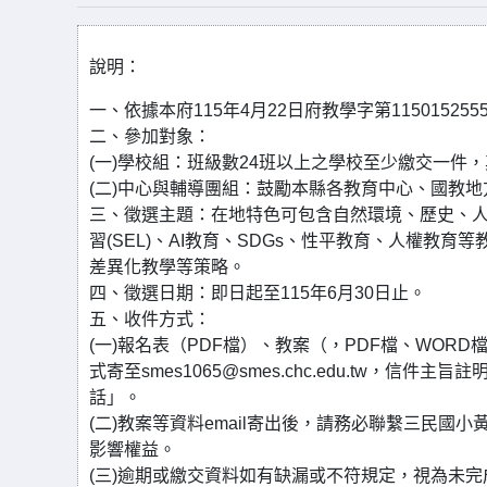
說明：
一、依據本府115年4月22日府教學字第11501525
二、參加對象：
(一)學校組：班級數24班以上之學校至少繳交一件
(二)中心與輔導團組：鼓勵本縣各教育中心、國教
三、徵選主題：在地特色可包含自然環境、歷史、
習(SEL)、AI教育、SDGs、性平教育、人權
差異化教學等策略。
四、徵選日期：即日起至115年6月30日止。
五、收件方式：
(一)報名表（PDF檔）、教案（，PDF檔、WOR
式寄至smes1065@smes.chc.edu.tw，
話」。
(二)教案等資料email寄出後，請務必聯繫三民國小
影響權益。
(三)逾期或繳交資料如有缺漏或不符規定，視為未