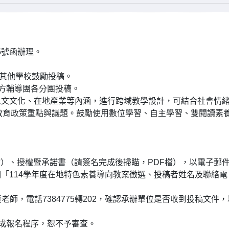
55號函辦理。
，其他學校鼓勵投稿。
地方輔導團各分團投稿。
人文文化、在地產業等內涵，進行跨域教學設計，可結合社會情
教育等教育政策重點與議題。鼓勵使用數位學習、自主學習、雙閱讀素
D檔）、授權暨承諾書（請簽名完成後掃瞄，PDF檔），以電子郵
信件主旨註明「114學年度在地特色素養導向教案徵選、投稿者姓名及聯絡電
黃老師，電話7384775轉202，確認承辦單位是否收到投稿文件
完成報名程序，恕不予審查。