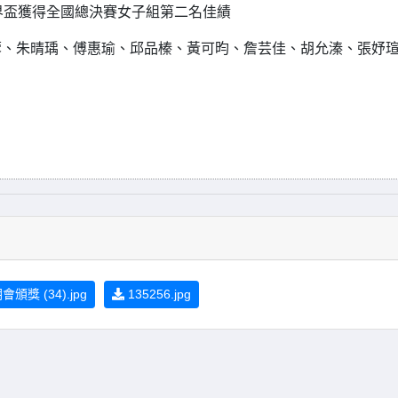
界盃獲得全國總決賽女子組第二名佳績
蓉、朱晴瑀、傅惠瑜、邱品榛、黃可昀、詹芸佳、胡允溱、張妤
頒獎 (34).jpg
135256.jpg