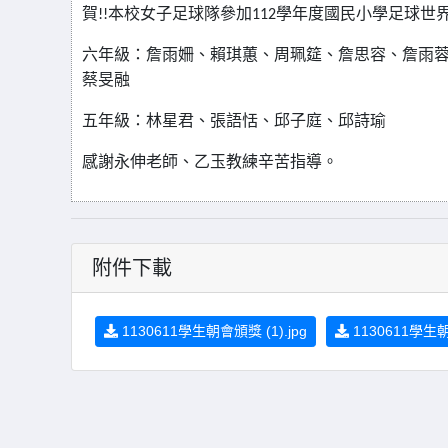
賀
本校女子足球隊參加
學年度國民小學足球世
!!
112
六年級：詹雨姍、賴琪蕙、周珮筵、詹思容、詹雨
蔡旻融
五年級：林星君、張語恬、邱子庭、邱詩瑜
感謝永伸老師、乙玉教練辛苦指導。
附件下載
1130611學生朝會頒獎 (1).jpg
1130611學生朝會