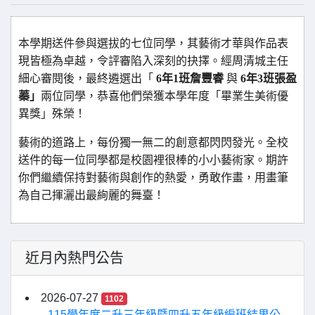
本學期送件參與選拔的七位同學，其藝術才華與作品表
現皆極為卓越，令評審陷入深刻的抉擇。經周清城主任
細心審閱後，最終遴選出「
6
年1班詹豐睿
與
6
年3班張盈
蓁」
兩位同學，恭喜他們榮獲本學年度「畢業生美術優
異獎」殊榮！
藝術的道路上，每份獨一無二的創意都閃閃發光。全校
送件的每一位同學都是校園裡很棒的小小藝術家。期許
你們繼續保持對藝術與創作的熱愛，勇敢作畫，用畫筆
為自己揮灑出最絢麗的舞臺！
近月內熱門公告
2026-07-27
1102
115學年度二升三年級暨四升五年級編班結果公