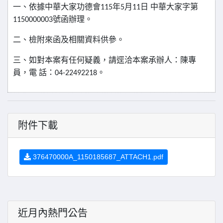
一、依據中華大家功德會
年
月
日
中華大家字第
115
5
11
號函辦理。
1150000003
二、檢附來函及相關資料供參。
三、如對本案有任何疑義，請逕洽本案承辦人：陳專
員，電
話：
。
04-22492218
附件下載
376470000A_1150185687_ATTACH1.pdf
近月內熱門公告