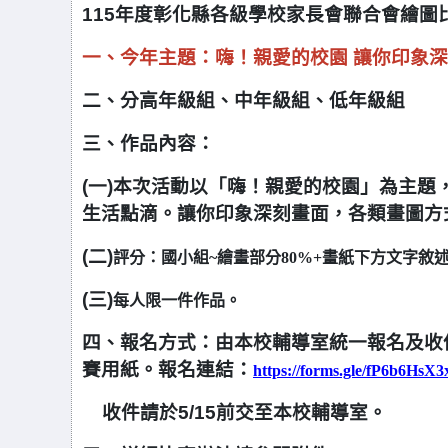
115
年度彰化縣各級學校家長會聯合會繪圖
一、今年主題：嗨！親愛的校園 讓你印象深
二、分高年級組、中年級組、低年級組
三、
作品內容：
(
一
)
本次活動以「嗨！親愛的校園」為主題
生活點滴。
讓你印象深刻畫面，各類畫圖方
(
二
)
評分：國小組~繪畫部分
80%+
畫紙下方文字敘
(
三
)
每人限一件作品。
四、報名方式：由本校輔導室統一報名及收件
賽用紙。報名連結：
https://forms.gle/fP6b6HsX
收件請於5/15前交至本校輔導室。