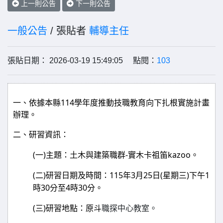
上一則公告
下一則公告
一般公告
/ 張貼者
輔導主任
張貼日期： 2026-03-19 15:49:05 點閱：
103
114
一、依據本縣
學年度推動技職教育向下扎根實施計畫
辦理。
二、研習資訊：
(
)
-
kazoo
一
主題：土木與建築職群
實木卡祖笛
。
(
)
115
3
25
(
)
1
二
研習日期及時間：
年
月
日
星期三
下午
30
4
30
時
分至
時
分。
(
)
三
研習地點：原斗
職探中心教室。