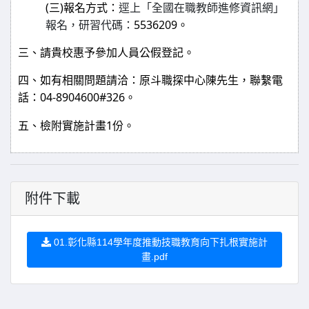
(
)
三
報名方式：
逕上「全國在職教師進修資訊網」
5536209
報名，研習代碼：
。
三、請貴校惠予參加人員公假登記。
四、如有相關問題請洽：原斗職探中心陳先生，聯繫電
04-8904600#326
話：
。
1
五、檢附實施計畫
份。
附件下載
01.彰化縣114學年度推動技職教育向下扎根實施計
畫.pdf