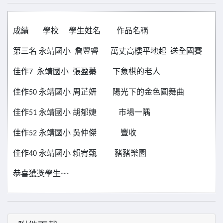
成績
學校
學生姓名
作品名稱
第三名 永靖國小 詹豐睿 萬丈高樓平地起 送全國賽
佳作7 永靖國小 張盈蓁 下象棋的老人
佳作50 永靖國小 周芷妍 陽光下的金色圓舞曲
佳作51 永靖國小 胡郁婕 市場一隅
佳作52 永靖國小 吳仲傑 豐收
佳作40 永靖國小 賴宥甄 豬豬樂園
恭喜獲獎學生~~