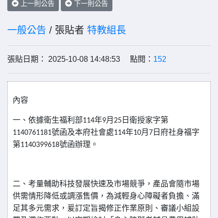
上一則公告
下一則公告
一般公告
/ 張貼者
特教組長
張貼日期： 2025-10-08 14:48:53 點閱：
152
內容
一、依據衛生福利部
114
年
9
月
25
日衛授家字第
1140761181
號函及本府社會處
114
年
10
月
7
日府社身福字
第
1140399618
號函辦理。
二、考量輔助科技發展快速及市場競爭，產品會隨市場
供需情形降低或調漲售價，為減輕身心障礙者負擔、滿
足其多元需求，爰訂定旨揭修正作業原則、審議小組設