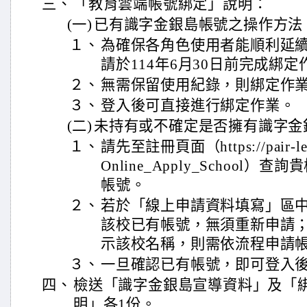
三、
「教育雲端帳號綁定」說明：
(一)
已有識字金銀島帳號之操作方法
１、
為確保各角色使用者能順利延
請於114年6月30日前完成綁定
２、
無需保留使用紀錄，則綁定作
３、
登入後可直接進行綁定作業。
(二)
未持有或不確定是否擁有識字金
１、
請先至註冊頁面（https://pair-learn
Online_Apply_School
帳號。
２、
若於「線上申請資料填寫」區
該校已有帳號，無須重新申請
示該校名稱，則需依流程申請
３、
一旦確認已有帳號，即可登入
四、
檢送「識字金銀島宣導資料」及「
明」各1份。