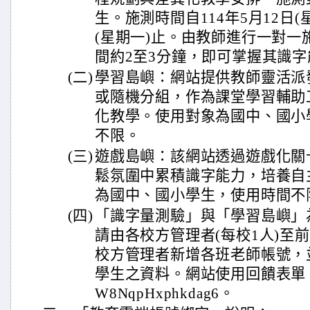
生。施測時間自114年5月12日(星
(星期一)止。由教師進行一對一
間約2至3分鐘，即可掌握其識
(二)
學習島嶼：網站提供教師靈活派
或隨機分組，作為課堂學習輔助
化教學。使用對象為國中、國小
不限。
(三)
遊戲島嶼：該網站透過遊戲化關
鬆氛圍中累積識字能力，培養自
為國中、國小學生，使用時間不
(四)
「識字量測驗」與「學習島嶼」
請由各校方管理者(每校1人)至
校方管理者新增各班老師帳號，
學生之資料。網站使用回饋表單：https:
W8NqpHxphkdag6。