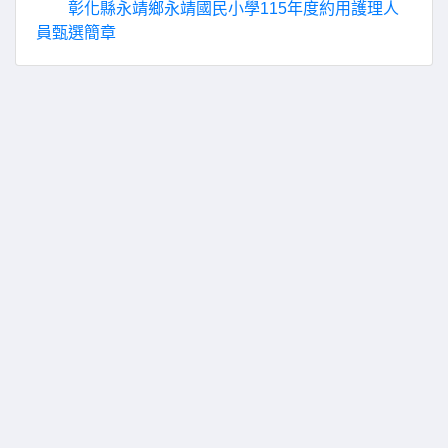
彰化縣永靖鄉永靖國民小學115年度約用護理人
員甄選簡章