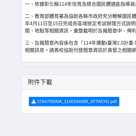
一、依據彰化縣114年培育及媒合國民體適能指導
二、教育部體育署為協助各縣市政府充分瞭解國民體
年4月11日至15日完成各區域檢定考試辦理方式
間、地點等相關資訊，彙整載明於旨揭簡章中，俾利
三、旨揭簡章內容係包含「114年運動i臺灣2.0計
相關訊息。請貴校協助刊登簡章資訊於貴管之相關
附件下載
376470000A_1140184088_ATTACH1.pdf