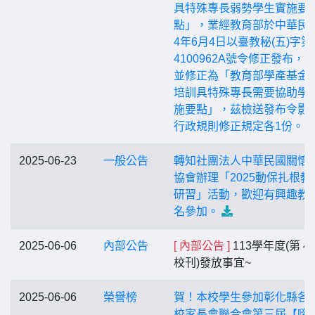
具特殊專長弱勢學生實施要
點」，業經教育部於中華民國
4年6月4日以臺教秘(五)字第1
4100962A號令修正發布，
並修正為「教育部學產基金
培訓具特殊專長需要協助學
施要點」，茲檢送發布令影
行政規則修正規定各1份。
2025-06-23
一般公告
轉知社團法人中華民國關懷
協會辦理「2025動保扎根教
研習」活動，歡迎有興趣教
名參加。
2025-06-06
內部公告
[ 內部公告 ]
113學年度(第 4
校刊)發放事宜~
2025-06-06
榮譽榜
賀！本校學生參加彰化縣各
校家長會聯合會第三屆【嗨