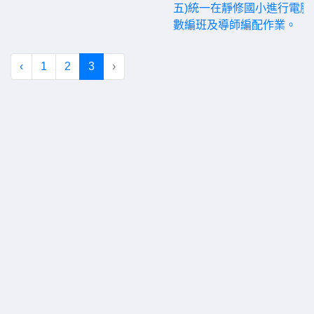
五)統一在靜修國小進行電腦
數編班及導師編配作業。
‹
1
2
3
›