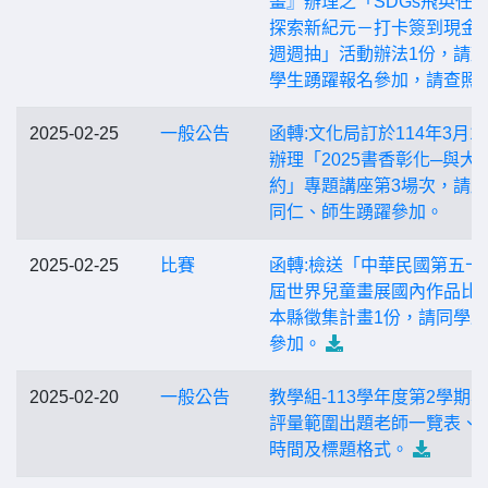
畫』辦理之「SDGs飛英任務
探索新紀元－打卡簽到現金
週週抽」活動辦法1份，請
學生踴躍報名參加，請查照
2025-02-25
一般公告
函轉:文化局訂於114年3月1
辦理「2025書香彰化─與大
約」專題講座第3場次，請
同仁、師生踴躍參加。
2025-02-25
比賽
函轉:檢送「中華民國第五十
屆世界兒童畫展國內作品比
本縣徵集計畫1份，請同學
參加。
2025-02-20
一般公告
教學組-113學年度第2學期
評量範圍出題老師一覽表、
時間及標題格式。