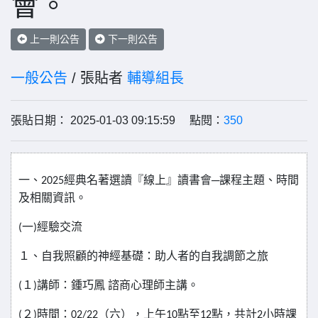
會。
上一則公告
下一則公告
一般公告
/ 張貼者
輔導組長
張貼日期： 2025-01-03 09:15:59 點閱：
350
一、
經典名著選讀『線上』讀書會─課程主題、時間
2025
及相關資訊。
一
經驗交流
(
)
１、自我照顧的神經基礎：助人者的自我調節之旅
１
講師：鍾巧鳳
諮商心理師主講。
(
)
２
時間：
（六），上午
點至
點，共計
小時課
(
)
02/22
10
12
2