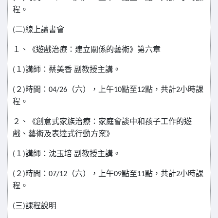
程。
二
線上讀書會
(
)
１、《遊戲治療：建立關係的藝術》第六章
１
講師：蔡美香
副教授主講。
(
)
２
時間：
（六），上午
點至
點，共計
小時課
(
)
04/26
10
12
2
程。
２、《創意式家族治療：家庭會談中和孩子工作的遊
戲、藝術及表達式行動方案》
１
講師：沈玉培
副教授主講。
(
)
２
時間：
（六），上午
點至
點，共計
小時課
(
)
07/12
09
11
2
程。
三
課程說明
(
)