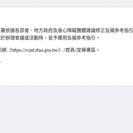
庭署依據各部會、地方政府及身心障礙團體建議修正旨揭參考指
請於辦理會議或活動時，妥予運用旨揭參考指引。
訊網（
）
首頁
宣導專區。
https://crpd.sfaa.gov.tw/
/
/
。