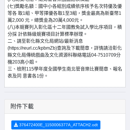
(七)獎勵名額：國中小各組別成績依序核予名次特優及優
等各 取1組、甲等擇優各取1至3組，獎金最高為新臺幣1
萬2,000 元，總獎金為20萬4,000元。
(八)本競賽列入彰化區十二年國教免試入學比序項目，積
分採 計依縣級競賽項目計算標準辦理。
二、請至彰化縣文化局網站/最新消息
(https://reurl.cc/kpbmZb)查詢及下載簡章，詳情請洽彰化
縣文化局傳統戲曲及文化資源科聯絡電話04-7510709分
機203高小姐。
三、檢附115學年度全國學生南北管音樂比賽簡章、報名
表及同 意書各1份。
附件下載
376472400E_1150006377A_ATTACH2.odt