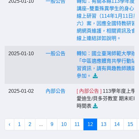
2025-01-10
一般公告
轉知：有關本縣113學年度
講座–雙重殊異學生的身心
線上研習（114年1月11日星
六）案，因應全國特教研習
網網頁維護，相關資訊及會
線上連結詳如說明。
2025-01-10
一般公告
轉知：國立臺灣師範大學辦
「中區適應體育共學行動站
習資訊，請有興趣教師踴躍
參加。
2025-01-02
內部公告
[ 內部公告 ]
113學年度上學
愛迪生/貝多芬教室 期末IEP
時間表
‹
1
2
...
9
10
11
12
13
14
15